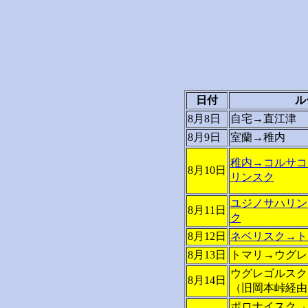
日付
ル
8月8日
自宅→直江津
8月9日
室蘭→稚内
稚内→コルサコ
8月10日
リンスク
ユジノサハリン
8月11日
ク
8月12日
ネベリスク→ト
8月13日
トマリ→ウグレ
ウグレゴルスク
8月14日
（旧岡本峠経由
ポロナイスク→