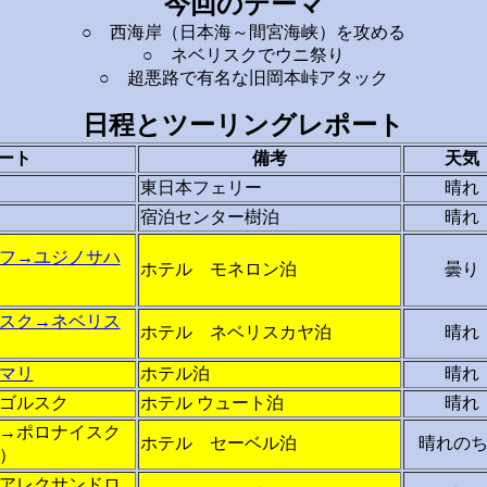
今回のテーマ
○ 西海岸（日本海～間宮海峡）を攻める
○ ネベリスクでウニ祭り
○ 超悪路で有名な旧岡本峠アタック
日程とツーリングレポート
ート
備考
天気
東日本フェリー
晴れ
宿泊センター樹泊
晴れ
フ→ユジノサハ
ホテル モネロン泊
曇り
スク→ネベリス
ホテル ネベリスカヤ泊
晴れ
マリ
ホテル泊
晴れ
ゴルスク
ホテル ウュート泊
晴れ
→ポロナイスク
ホテル セーベル泊
晴れの
）
アレクサンドロ