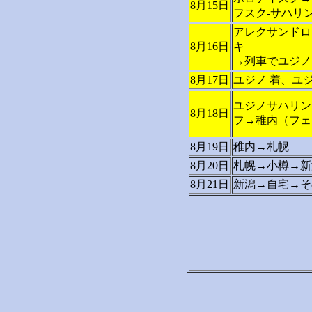
8月15日
フスク-サハリ
アレクサンドロ
8月16日
キ
→列車でユジノ
8月17日
ユジノ 着、ユ
ユジノサハリン
8月18日
フ→稚内（フェ
8月19日
稚内→札幌
8月20日
札幌→小樽→新
8月21日
新潟→自宅→そ