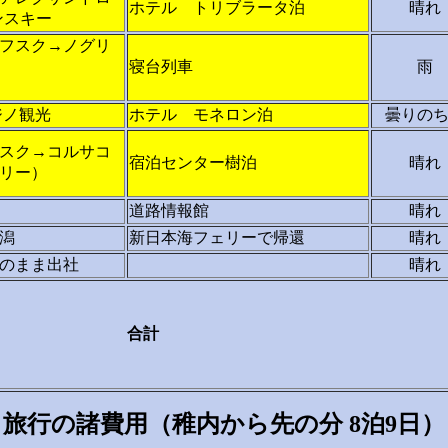
ホテル トリブラータ泊
晴れ
ンスキー
フスク→ノグリ
寝台列車
雨
ジノ観光
ホテル モネロン泊
曇りの
スク→コルサコ
宿泊センター樹泊
晴れ
リー）
道路情報館
晴れ
潟
新日本海フェリーで帰還
晴れ
のまま出社
晴れ
合計
旅行の諸費用（稚内から先の分 8泊9日）