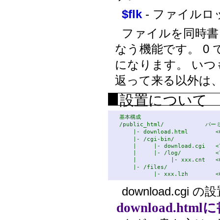
$flk
- ファイルロ
ファイルを同時書
なう機能です。 0
になります。 い
返って来る以外は
設置について
基本構成

/public_html/            パ
    |- download.html      
    |- /cgi-bin/

    |     |- download.cgi   <7
    |     |- /log/          <7
    |          |- xxx.cnt
    |- /files/

download.cg
download.ht