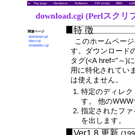
■
Top page
Hardwear
Software
CGI script
BBS
Lin
download.cgi (Perlスク
特 徴
関連ページ
download.cgi
このホームページ
diary.cgi
simplebbs.cgi
す。ダウンロード
タグ(<A href=
用に特化されてい
は使えません。
特定のディレク
す。 他のWW
指定されたファ
を出します。
Ver1.8 更新
(199