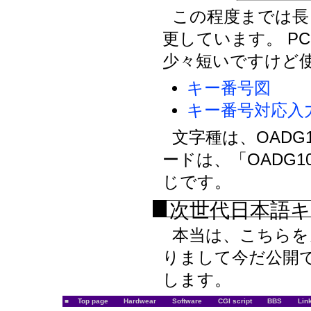
この程度までは長
更しています。 P
少々短いですけど
キー番号図
キー番号対応入
文字種は、OADG
ードは、「OADG
じです。
次世代日本語
本当は、こちらを
りまして今だ公開
します。
■
Top page
Hardwear
Software
CGI script
BBS
Lin