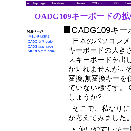
■
Top page
Hardwear
Software
CGI script
BBS
Lin
OADG109キーボードの
OADG109
関連ページ
IMEの状態遷移
日本のパソコンメーカ
OADG 文字 code
OADG scan code
キーボードの大き
NICOLA 文字 code
スキーボードを出
か知れませんが..
変換,無変換キー
ていない様です。 
しょうか?
そこで、私なりに
か考えてみました。
使いやすいキー