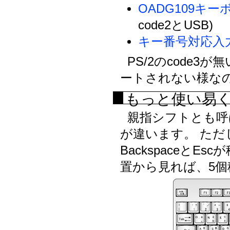
OADG109キ
code2とUSB)
キー番号対応入
PS/2のcode
ートされない様な
もっと使い易く(
親指シフトとも呼
が違います。 た
Backspaceと
置から見れば、5