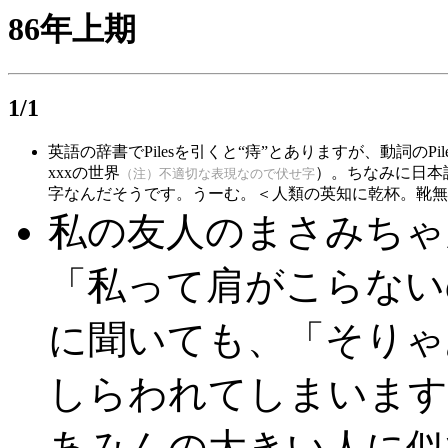
86年上期
1/1
英語の辞書でPilesを引くと“痔”とありますが、動詞の
xxxの世界
）。ちなみに日本
（注）不適切な表現なので伏せ字
字なんだそうです。うーむ。＜人類の英知に乾杯。靴無枢爺 S
私の友人のまさみちゃ
「私って肩がこらない
に聞いても、「そりゃ
しらわれてしまいます
あみんの大きい人に似