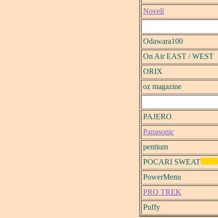
Novell
Odawara100
On Air EAST / WEST
ORIX
oz magazine
PAJERO
Panasonic
pentium
POCARI SWEAT
PowerMenu
PRO TREK
Puffy