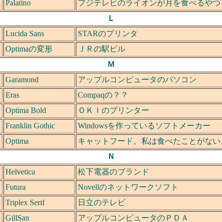
Palatino
フジテレビのライオンが月を食べるやつ（ち
Ｌ
Lucida Sans
STARのプリンタ
Optimaの変形
ＪＲの駅ビル
Ｍ
Garamond
アップルコンピュータのパソコン
Eras
Compaqの？？
Optima Bold
ＯＫＩのプリンター
Franklin Gothic
Windowsを作っているソフトメーカー
Optima
キャットフード。私は食べたことがない
Ｎ
Helvetica
松下電器のブランド
Futura
Novellのネットワークソフト
Triplex Serif
日立のテレビ
GillSan
アップルコンピュータのＰＤＡ