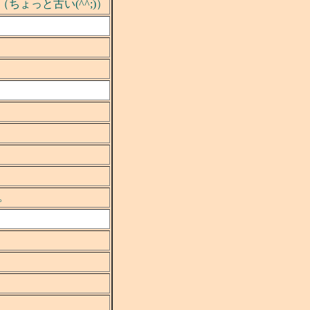
ょっと古い(^^;)）
。