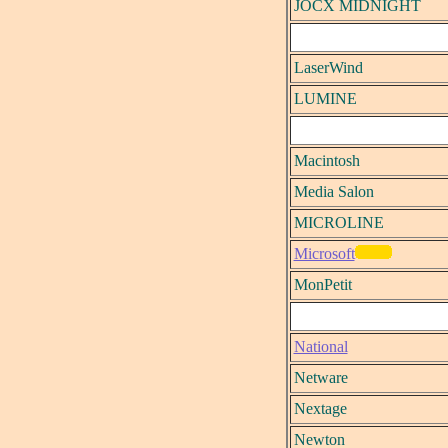
JOCX MIDNIGHT
LaserWind
LUMINE
Macintosh
Media Salon
MICROLINE
Microsoft
MonPetit
National
Netware
Nextage
Newton