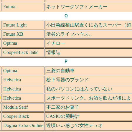
Futura
ネットワークソフトメーカー
Ｏ
Futura Light
小田急線栢山駅近くにあるスーパー（超ロー
Futura XB
渋谷のライブハウス。
Optima
イチロー
CooperBlack Italic
情報誌
Ｐ
Optima
三菱の自動車
Helvetica
松下電器のブランド
Helvetica
私のパソコンには入っていない
Helvetica
スポーツドリンク。お酒を飲んだ後によ
Modula Serif
不二家のお菓子
Cooper Black
CASIOの腕時計
Dogma Extra Outline
近頃いい感じの女性デュオ