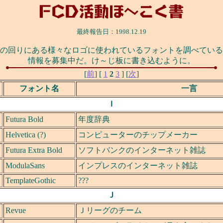
最終報告日：1998.12.19
の回りにある様々なロゴに使われているフォントを調べている
情報を募集中だ。け～じ板に書き込むように。
[
前
] [
1
2
3
] [
次
]
フォント名
一言
Ｉ
Futura Bold
年度辞典
Helvetica (?)
コンピューターのチップメーカー
Futura Extra Bold
ソフトバンクのインターネット雑誌
ModulaSans
インプレスのインターネット雑誌
TemplateGothic
???
Ｊ
Revue
Ｊリーグのチーム